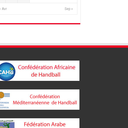
« Avr
Sep »