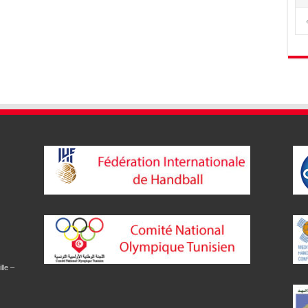
lle –