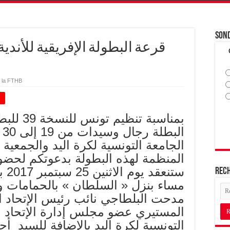
Son
قرعة البطولة الإفريقية للأن –
 la FTHB
+
بمناسبة تن
ال
الجامعة التونسية لكرة اليد والجمعية 
المنظمة لهذه البطولة بدعوتكم لحضور
Rec
مساء بنزل « السلطان » بالحمامات و
مدحت البلطاجي نائب رئيس الإتحاد ال
المستيري عضو مجلس إدارة الإتحاد 
التونسية لكرة اليد بالإضافة للسيد 