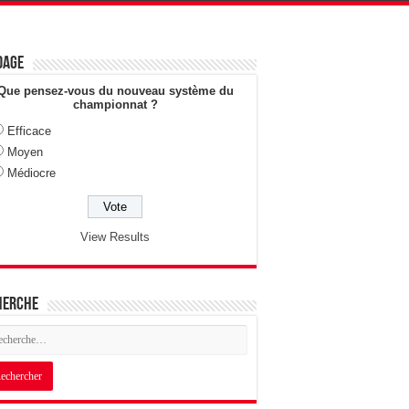
dage
Que pensez-vous du nouveau système du
championnat ?
Efficace
Moyen
Médiocre
View Results
herche