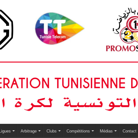
Ligues
Arbitrage
Clubs
Compétitions
Médias
Contact