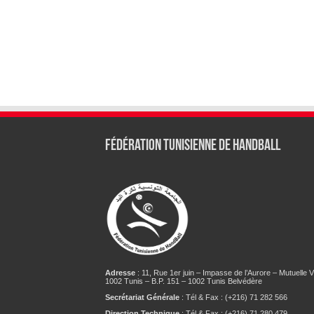
Fédération tunisienne de Handball
Adresse
: 11, Rue 1er juin – Impasse de l’Aurore – Mutuelle Vi
1002 Tunis – B.P. 151 – 1002 Tunis Belvédère
Secrétariat Générale
: Tél & Fax : (+216) 71 282 566
Direction Technique
: Tél & Fax : (+216) 71 280 479