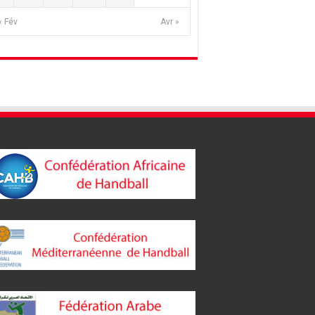
« Fév
Avr »