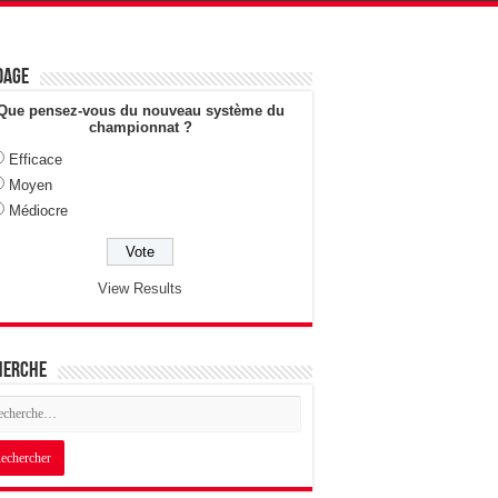
dage
Que pensez-vous du nouveau système du
championnat ?
Efficace
Moyen
Médiocre
View Results
herche