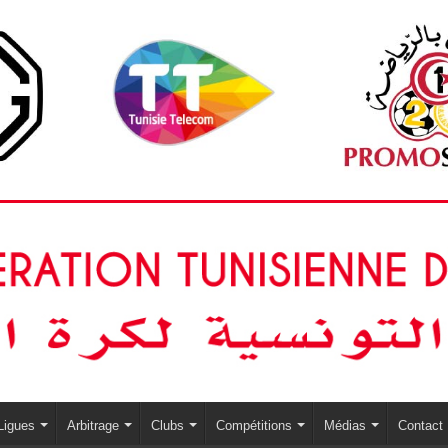
Ligues
Arbitrage
Clubs
Compétitions
Médias
Contact