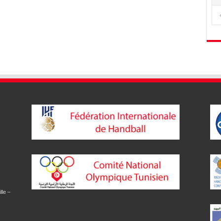
lle –