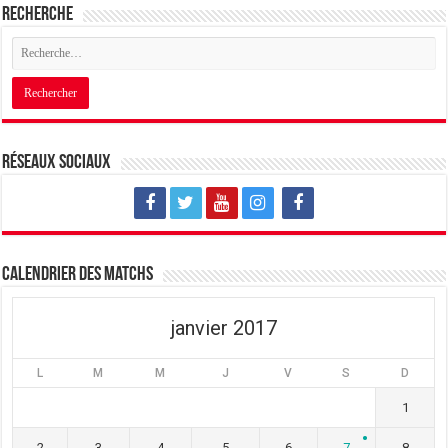
Recherche
Réseaux sociaux
Calendrier des matchs
janvier 2017
L
M
M
J
V
S
D
1
2
3
4
5
6
7
8