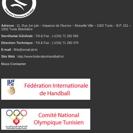
Adresse
: 11, Rue 1er juin – Impasse de l’Aurore – Mutuelle Ville – 1002 Tunis – B.P. 151 –
1002 Tunis Belvédère
Secrétariat Générale
: Tél & Fax : (+216) 71 282 566
Direction Technique
: Tél & Fax : (+216) 71 280 479
E-mail
: fthb@email.ati.tn
Site Web
: http://www.federationhandball.tn/
Nous Contacter