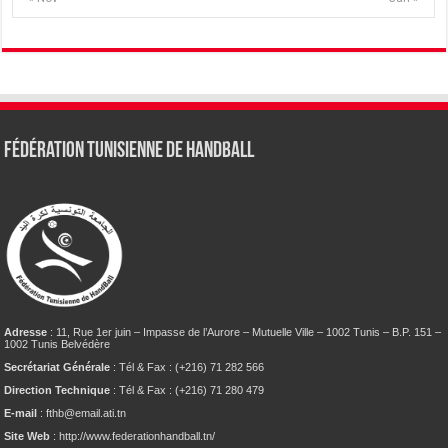
Fédération tunisienne de Handball
Adresse
: 11, Rue 1er juin – Impasse de l’Aurore – Mutuelle Ville – 1002 Tunis – B.P. 151 –
1002 Tunis Belvédère
Secrétariat Générale
: Tél & Fax : (+216) 71 282 566
Direction Technique
: Tél & Fax : (+216) 71 280 479
E-mail
: fthb@email.ati.tn
Site Web
: http://www.federationhandball.tn/