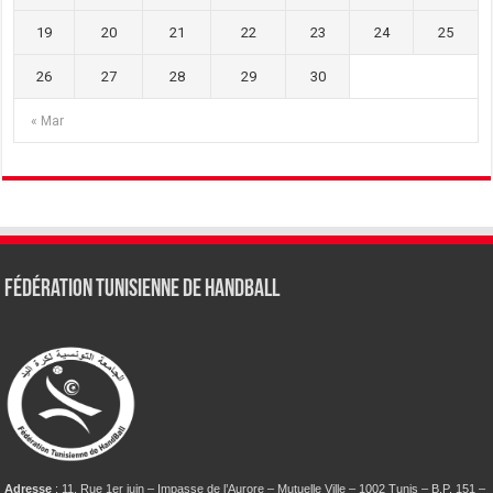
19
20
21
22
23
24
25
26
27
28
29
30
« Mar
Fédération tunisienne de Handball
Adresse
: 11, Rue 1er juin – Impasse de l’Aurore – Mutuelle Ville – 1002 Tunis – B.P. 151 –