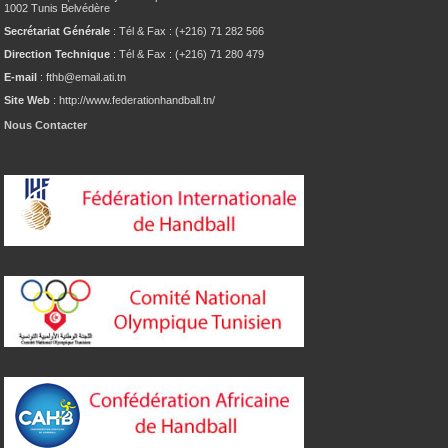
1002 Tunis Belvédère
Secrétariat Générale
: Tél & Fax : (+216) 71 282 566
Direction Technique
: Tél & Fax : (+216) 71 280 479
E-mail
: fthb@email.ati.tn
Site Web
: http://www.federationhandball.tn/
Nous Contacter