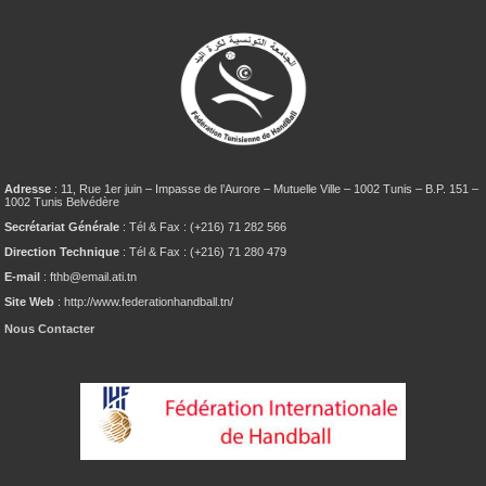
Adresse
: 11, Rue 1er juin – Impasse de l’Aurore – Mutuelle Ville – 1002 Tunis – B.P. 151 –
1002 Tunis Belvédère
Secrétariat Générale
: Tél & Fax : (+216) 71 282 566
Direction Technique
: Tél & Fax : (+216) 71 280 479
E-mail
: fthb@email.ati.tn
Site Web
: http://www.federationhandball.tn/
Nous Contacter