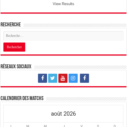
View Results
Recherche
Réseaux sociaux
Calendrier des matchs
août 2026
L
M
M
J
V
S
D