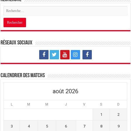
Réseaux sociaux
Calendrier des matchs
août 2026
L
M
M
J
V
S
D
1
2
3
4
5
6
7
8
9