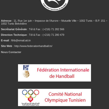
Adresse
: 11, Rue 1er juin – Impasse de l’Aurore – Mutuelle Ville – 1002 Tunis – B.P. 151 –
1002 Tunis Belvédère
Secrétariat Générale
: Tél & Fax : (+216) 71 282 566
Direction Technique
: Tél & Fax : (+216) 71 280 479
E-mail
: fthb@email.ati.tn
Site Web
: http://www.federationhandball.tn/
Nous Contacter