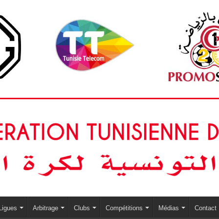
Ligues
Arbitrage
Clubs
Compétitions
Médias
Contact