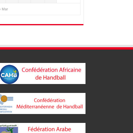
« Mar