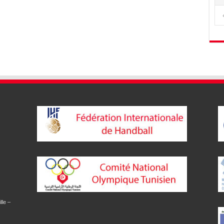
lle –