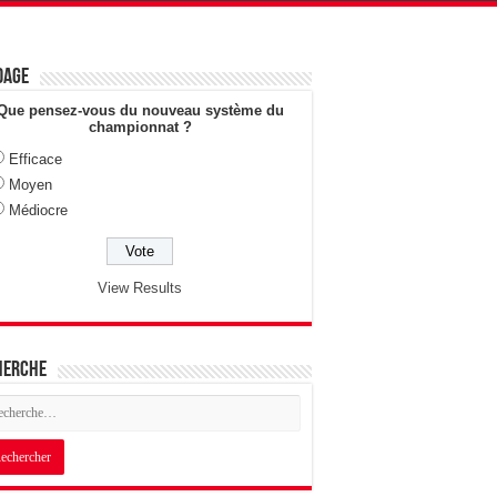
dage
Que pensez-vous du nouveau système du
championnat ?
Efficace
Moyen
Médiocre
View Results
herche