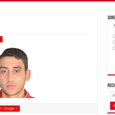
Son
+
Rec
Google +