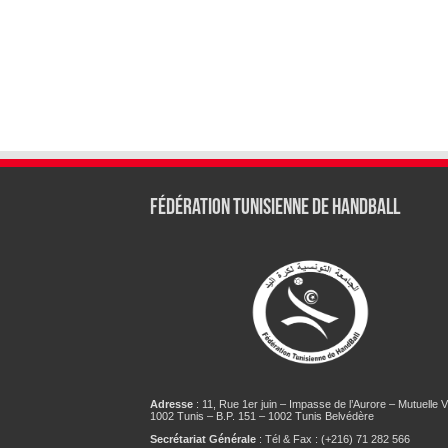
Fédération tunisienne de Handball
Adresse
: 11, Rue 1er juin – Impasse de l’Aurore – Mutuelle Vi
1002 Tunis – B.P. 151 – 1002 Tunis Belvédère
Secrétariat Générale
: Tél & Fax : (+216) 71 282 566