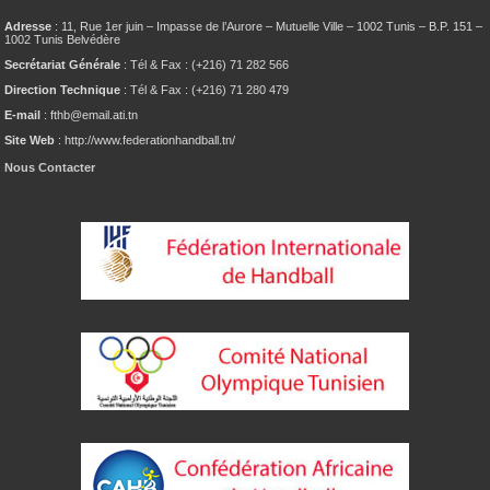
Adresse
: 11, Rue 1er juin – Impasse de l’Aurore – Mutuelle Ville – 1002 Tunis – B.P. 151 –
1002 Tunis Belvédère
Secrétariat Générale
: Tél & Fax : (+216) 71 282 566
Direction Technique
: Tél & Fax : (+216) 71 280 479
E-mail
: fthb@email.ati.tn
Site Web
: http://www.federationhandball.tn/
Nous Contacter