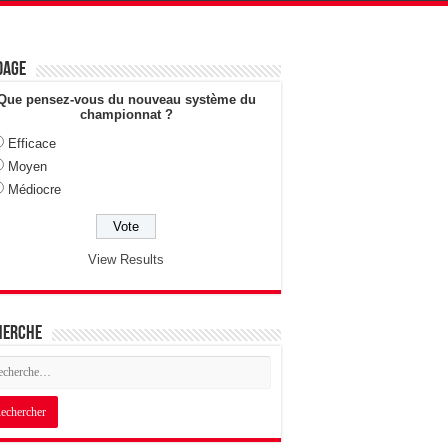
dage
Que pensez-vous du nouveau système du
championnat ?
Efficace
Moyen
Médiocre
View Results
herche