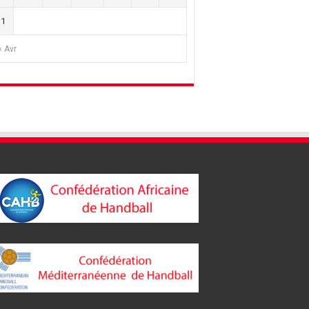
31
« Avr