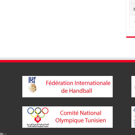
lle –