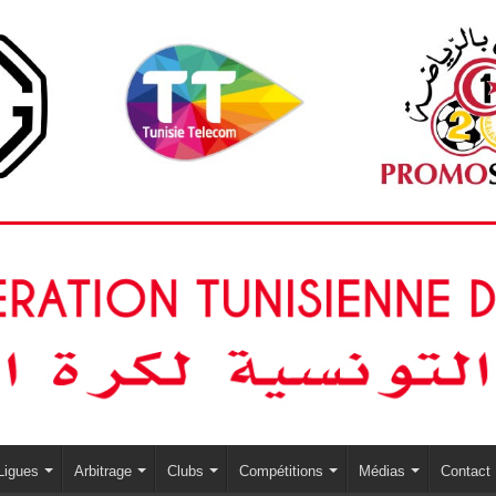
Ligues
Arbitrage
Clubs
Compétitions
Médias
Contact