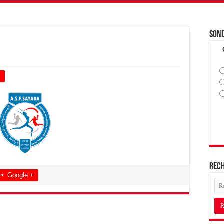
Son
+
Rec
Google +