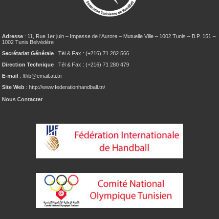
Adresse
: 11, Rue 1er juin – Impasse de l’Aurore – Mutuelle Ville – 1002 Tunis – B.P. 151 –
1002 Tunis Belvédère
Secrétariat Générale
: Tél & Fax : (+216) 71 282 566
Direction Technique
: Tél & Fax : (+216) 71 280 479
E-mail
: fthb@email.ati.tn
Site Web
: http://www.federationhandball.tn/
Nous Contacter