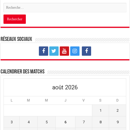
Réseaux sociaux
Calendrier des matchs
août 2026
L
M
M
J
V
S
D
1
2
3
4
5
6
7
8
9