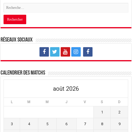
Réseaux sociaux
Calendrier des matchs
août 2026
L
M
M
J
V
S
D
1
2
3
4
5
6
7
8
9