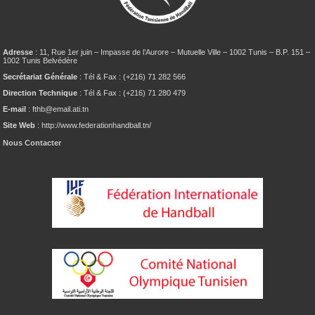
Adresse
: 11, Rue 1er juin – Impasse de l’Aurore – Mutuelle Ville – 1002 Tunis – B.P. 151 –
1002 Tunis Belvédère
Secrétariat Générale
: Tél & Fax : (+216) 71 282 566
Direction Technique
: Tél & Fax : (+216) 71 280 479
E-mail
: fthb@email.ati.tn
Site Web
: http://www.federationhandball.tn/
Nous Contacter