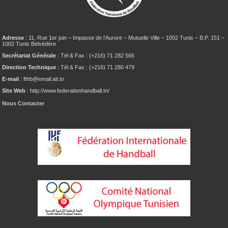
Adresse
: 11, Rue 1er juin – Impasse de l’Aurore – Mutuelle Ville – 1002 Tunis – B.P. 151 –
1002 Tunis Belvédère
Secrétariat Générale
: Tél & Fax : (+216) 71 282 566
Direction Technique
: Tél & Fax : (+216) 71 280 479
E-mail
: fthb@email.ati.tn
Site Web
: http://www.federationhandball.tn/
Nous Contacter