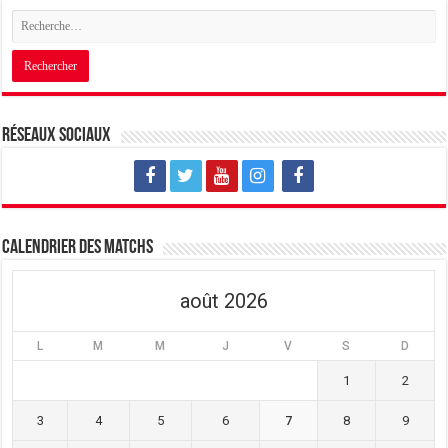
Réseaux sociaux
Calendrier des matchs
août 2026
L
M
M
J
V
S
D
1
2
3
4
5
6
7
8
9