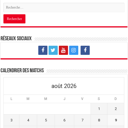
Réseaux sociaux
Calendrier des matchs
août 2026
L
M
M
J
V
S
D
1
2
3
4
5
6
7
8
9