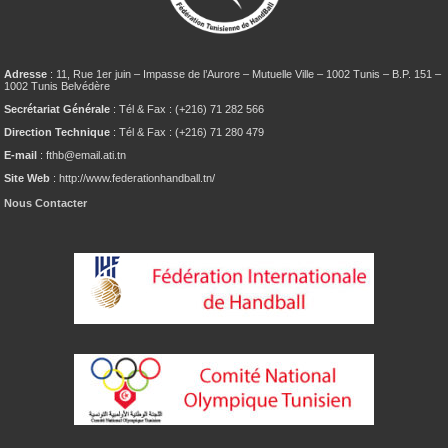
Adresse
: 11, Rue 1er juin – Impasse de l’Aurore – Mutuelle Ville – 1002 Tunis – B.P. 151 –
1002 Tunis Belvédère
Secrétariat Générale
: Tél & Fax : (+216) 71 282 566
Direction Technique
: Tél & Fax : (+216) 71 280 479
E-mail
: fthb@email.ati.tn
Site Web
: http://www.federationhandball.tn/
Nous Contacter