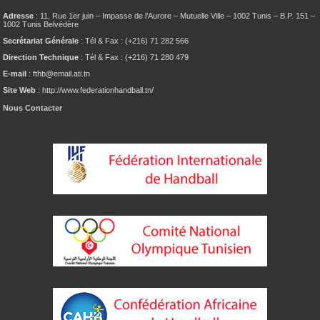
Adresse
: 11, Rue 1er juin – Impasse de l’Aurore – Mutuelle Ville – 1002 Tunis – B.P. 151 –
1002 Tunis Belvédère
Secrétariat Générale
: Tél & Fax : (+216) 71 282 566
Direction Technique
: Tél & Fax : (+216) 71 280 479
E-mail
: fthb@email.ati.tn
Site Web
: http://www.federationhandball.tn/
Nous Contacter