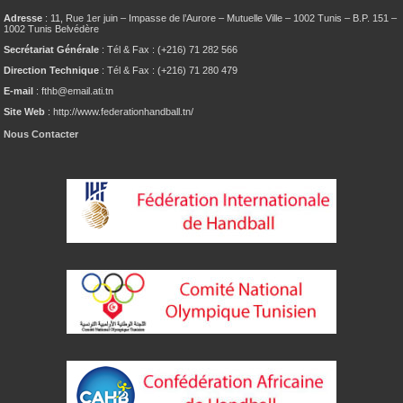
Adresse
: 11, Rue 1er juin – Impasse de l’Aurore – Mutuelle Ville – 1002 Tunis – B.P. 151 –
1002 Tunis Belvédère
Secrétariat Générale
: Tél & Fax : (+216) 71 282 566
Direction Technique
: Tél & Fax : (+216) 71 280 479
E-mail
: fthb@email.ati.tn
Site Web
: http://www.federationhandball.tn/
Nous Contacter