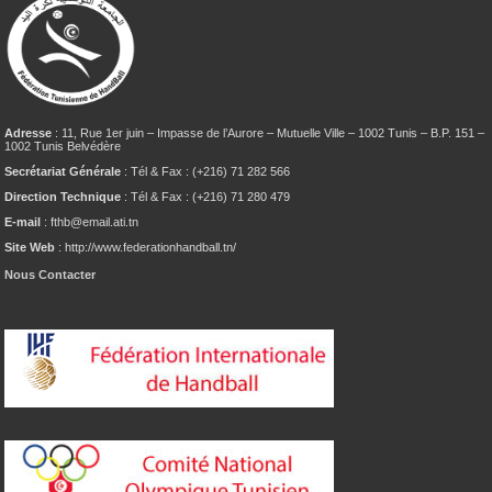
Adresse
: 11, Rue 1er juin – Impasse de l’Aurore – Mutuelle Ville – 1002 Tunis – B.P. 151 –
1002 Tunis Belvédère
Secrétariat Générale
: Tél & Fax : (+216) 71 282 566
Direction Technique
: Tél & Fax : (+216) 71 280 479
E-mail
: fthb@email.ati.tn
Site Web
: http://www.federationhandball.tn/
Nous Contacter