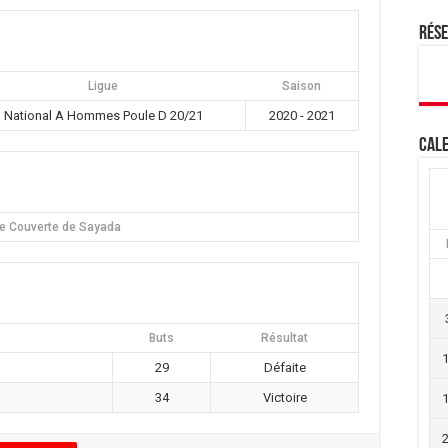
Rés
Ligue
Saison
National A Hommes Poule D 20/21
2020 - 2021
Cale
le Couverte de Sayada
Buts
Résultat
29
Défaite
34
Victoire