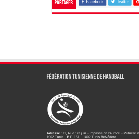
Facebook
Twitter
Partager
Fédération tunisienne de Handball
Adresse
: 11, Rue 1er juin – Impasse de l’Aurore – Mutuelle Vi
1002 Tunis – B.P. 151 – 1002 Tunis Belvédère