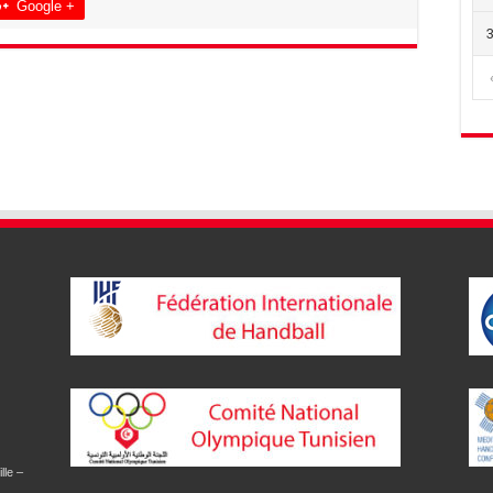
Google +
lle –