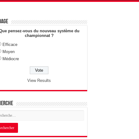
dage
Que pensez-vous du nouveau système du
championnat ?
Efficace
Moyen
Médiocre
View Results
herche