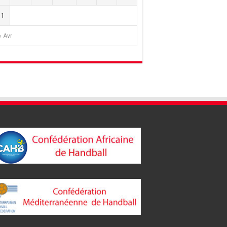
31
« Avr