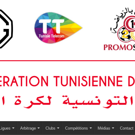
Ligues
Arbitrage
Clubs
Compétitions
Médias
Contact