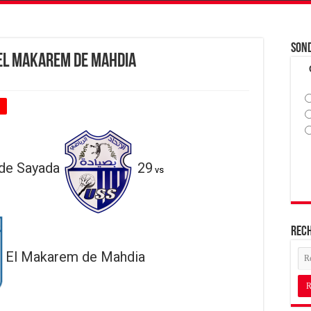
Son
 El Makarem de Mahdia
+
 de Sayada
29
vs
Rec
El Makarem de Mahdia