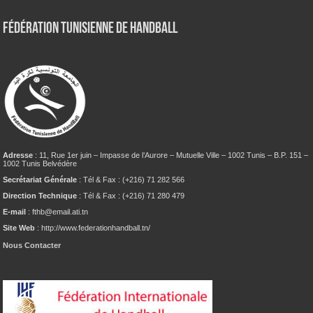
Fédération tunisienne de Handball
Adresse
: 11, Rue 1er juin – Impasse de l’Aurore – Mutuelle Ville – 1002 Tunis – B.P. 151 –
1002 Tunis Belvédère
Secrétariat Générale
: Tél & Fax : (+216) 71 282 566
Direction Technique
: Tél & Fax : (+216) 71 280 479
E-mail
: fthb@email.ati.tn
Site Web
: http://www.federationhandball.tn/
Nous Contacter