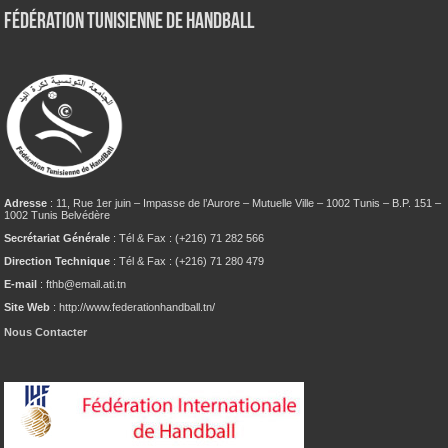
Fédération tunisienne de Handball
Adresse
: 11, Rue 1er juin – Impasse de l’Aurore – Mutuelle Ville – 1002 Tunis – B.P. 151 –
1002 Tunis Belvédère
Secrétariat Générale
: Tél & Fax : (+216) 71 282 566
Direction Technique
: Tél & Fax : (+216) 71 280 479
E-mail
: fthb@email.ati.tn
Site Web
: http://www.federationhandball.tn/
Nous Contacter