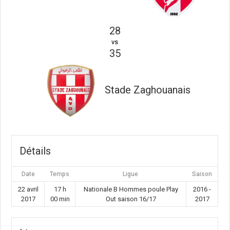
28
vs
35
Stade Zaghouanais
Détails
Date
Temps
Ligue
Saison
22 avril
17 h
Nationale B Hommes poule Play
2016 -
2017
00 min
Out saison 16/17
2017