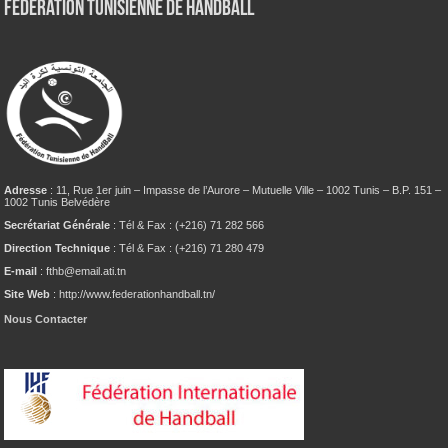
Fédération tunisienne de Handball
Adresse
: 11, Rue 1er juin – Impasse de l’Aurore – Mutuelle Ville – 1002 Tunis – B.P. 151 –
1002 Tunis Belvédère
Secrétariat Générale
: Tél & Fax : (+216) 71 282 566
Direction Technique
: Tél & Fax : (+216) 71 280 479
E-mail
: fthb@email.ati.tn
Site Web
: http://www.federationhandball.tn/
Nous Contacter