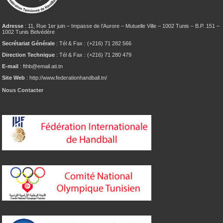
Adresse
: 11, Rue 1er juin – Impasse de l’Aurore – Mutuelle Ville – 1002 Tunis – B.P. 151 –
1002 Tunis Belvédère
Secrétariat Générale
: Tél & Fax : (+216) 71 282 566
Direction Technique
: Tél & Fax : (+216) 71 280 479
E-mail
: fthb@email.ati.tn
Site Web
: http://www.federationhandball.tn/
Nous Contacter