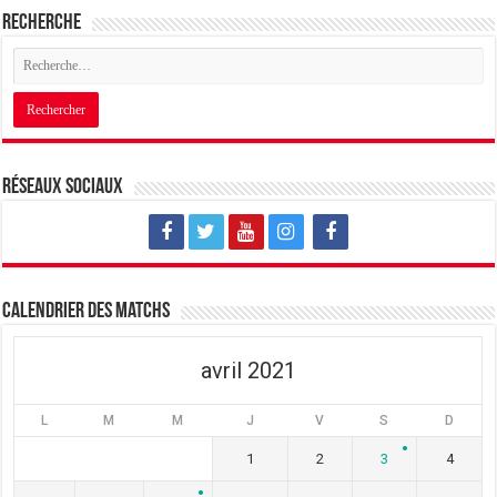
Recherche
Réseaux sociaux
Calendrier des matchs
avril 2021
L
M
M
J
V
S
D
1
2
3
4