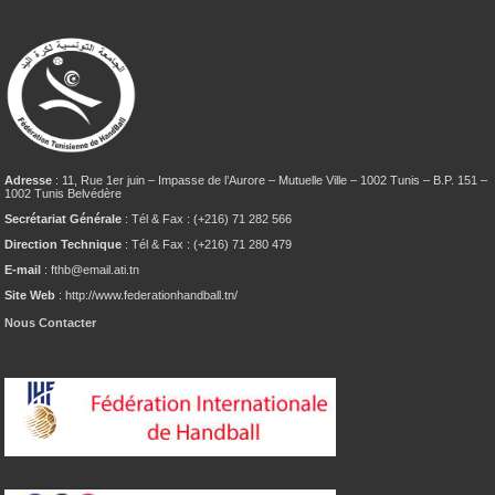
Adresse
: 11, Rue 1er juin – Impasse de l’Aurore – Mutuelle Ville – 1002 Tunis – B.P. 151 –
1002 Tunis Belvédère
Secrétariat Générale
: Tél & Fax : (+216) 71 282 566
Direction Technique
: Tél & Fax : (+216) 71 280 479
E-mail
: fthb@email.ati.tn
Site Web
: http://www.federationhandball.tn/
Nous Contacter