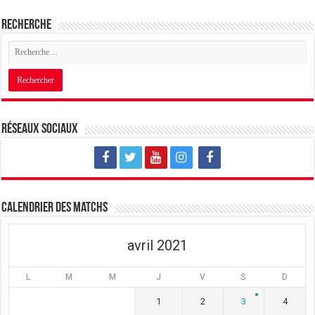
Recherche
Réseaux sociaux
Calendrier des matchs
avril 2021
L
M
M
J
V
S
D
1
2
3
4