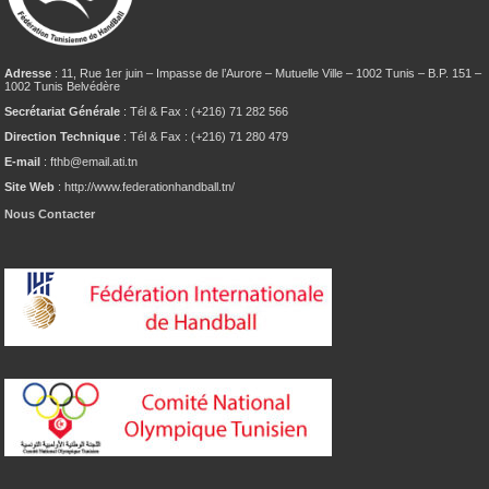
Adresse
: 11, Rue 1er juin – Impasse de l’Aurore – Mutuelle Ville – 1002 Tunis – B.P. 151 –
1002 Tunis Belvédère
Secrétariat Générale
: Tél & Fax : (+216) 71 282 566
Direction Technique
: Tél & Fax : (+216) 71 280 479
E-mail
: fthb@email.ati.tn
Site Web
: http://www.federationhandball.tn/
Nous Contacter