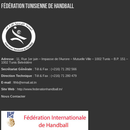
Fédération tunisienne de Handball
Adresse
: 11, Rue 1er juin – Impasse de l’Aurore – Mutuelle Ville – 1002 Tunis – B.P. 151 –
1002 Tunis Belvédère
Secrétariat Générale
: Tél & Fax : (+216) 71 282 566
Direction Technique
: Tél & Fax : (+216) 71 280 479
E-mail
: fthb@email.ati.tn
Site Web
: http://www.federationhandball.tn/
Nous Contacter