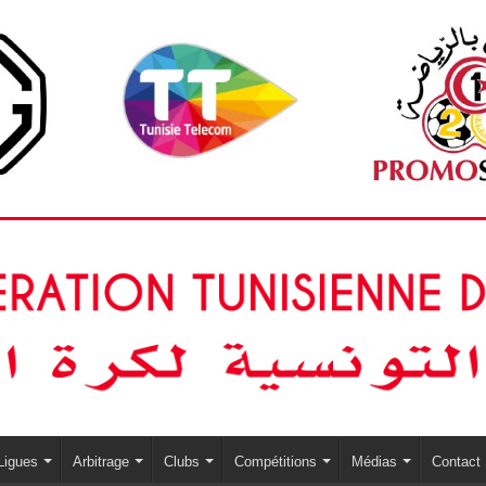
Ligues
Arbitrage
Clubs
Compétitions
Médias
Contact