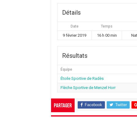
Détails
Date
Temps
9 février 2019
16 h 00 min
Nat
Résultats
Équipe
Étoile Sportive de Radès
Flèche Sportive de Menzel Horr
Facebook
Twitter
Partager