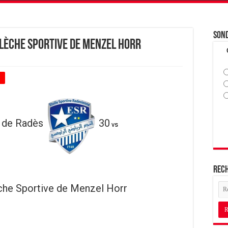
Son
Flèche Sportive de Menzel Horr
+
e de Radès
30
vs
Rec
che Sportive de Menzel Horr