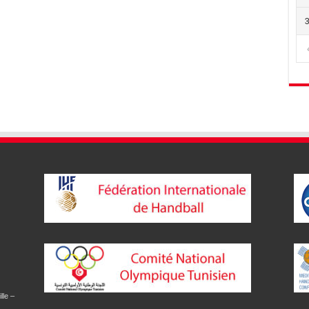
lle –