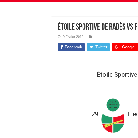
Étoile Sportive de Radès vs 
9 février 2019
Facebook
Twitter
Google 
Étoile Sportiv
29
Flè