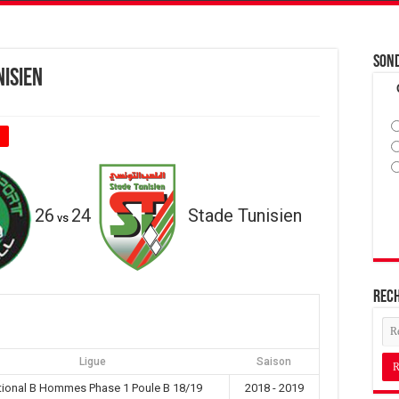
Son
nisien
+
26
24
Stade Tunisien
vs
Rec
Ligue
Saison
tional B Hommes Phase 1 Poule B 18/19
2018 - 2019