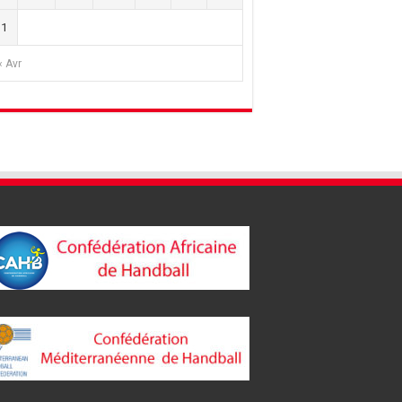
31
« Avr