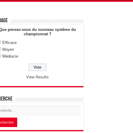
dage
Que pensez-vous du nouveau système du
championnat ?
Efficace
Moyen
Médiocre
View Results
herche