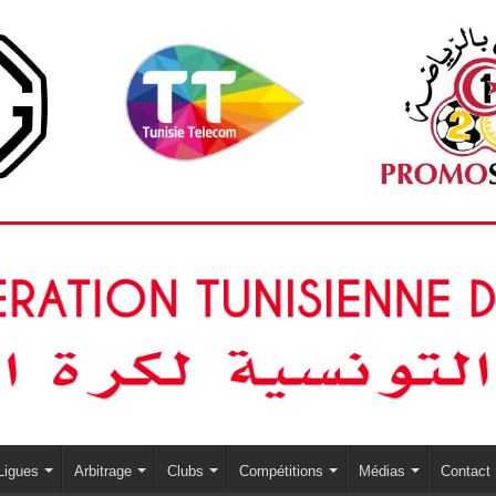
Ligues
Arbitrage
Clubs
Compétitions
Médias
Contact