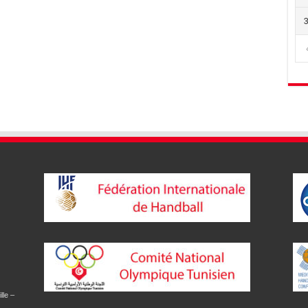
lle –