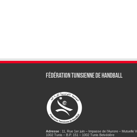
Fédération tunisienne de Handball
Adresse
: 11, Rue 1er juin – Impasse de l’Aurore – Mutuelle Vi
1002 Tunis – B.P. 151 – 1002 Tunis Belvédère