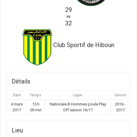
29
vs
32
Club Sportif de Hiboun
Détails
Date
Temps
Ligue
Saison
4 mars
15 h
Nationale B Hommes poule Play
2016 -
2017
00 min
Off saison 16/17
2017
Lieu