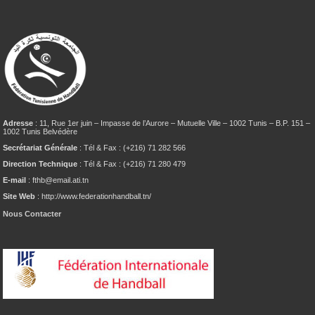
Adresse
: 11, Rue 1er juin – Impasse de l’Aurore – Mutuelle Ville – 1002 Tunis – B.P. 151 –
1002 Tunis Belvédère
Secrétariat Générale
: Tél & Fax : (+216) 71 282 566
Direction Technique
: Tél & Fax : (+216) 71 280 479
E-mail
: fthb@email.ati.tn
Site Web
: http://www.federationhandball.tn/
Nous Contacter