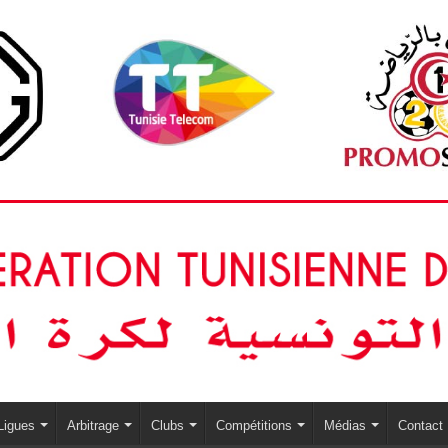
Ligues
Arbitrage
Clubs
Compétitions
Médias
Contact