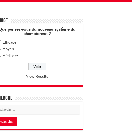
dage
Que pensez-vous du nouveau système du
championnat ?
Efficace
Moyen
Médiocre
View Results
herche