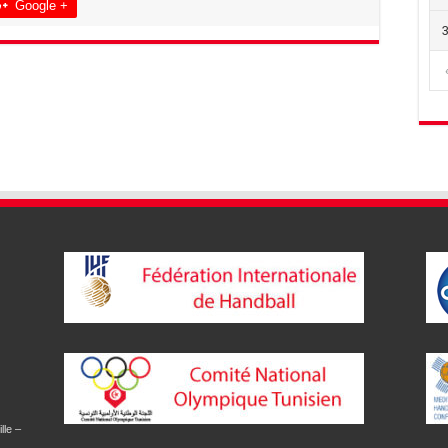
Google +
lle –