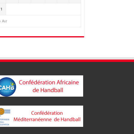
31
« Avr