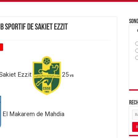
Son
 Sportif de Sakiet Ezzit
+
Sakiet Ezzit
25
vs
Rec
El Makarem de Mahdia