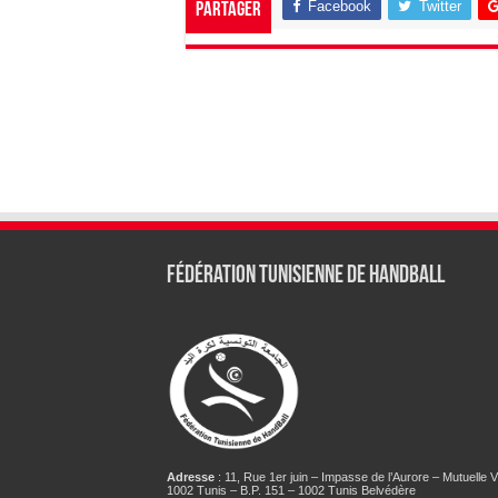
Facebook
Twitter
Partager
Fédération tunisienne de Handball
Adresse
: 11, Rue 1er juin – Impasse de l’Aurore – Mutuelle Vi
1002 Tunis – B.P. 151 – 1002 Tunis Belvédère