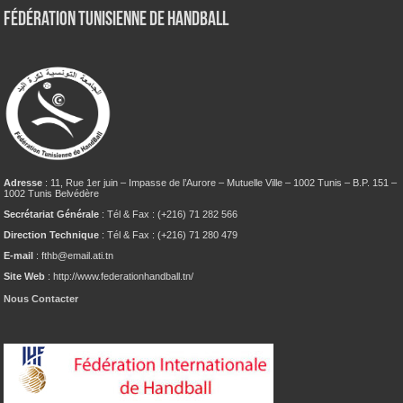
Fédération tunisienne de Handball
Adresse
: 11, Rue 1er juin – Impasse de l’Aurore – Mutuelle Ville – 1002 Tunis – B.P. 151 –
1002 Tunis Belvédère
Secrétariat Générale
: Tél & Fax : (+216) 71 282 566
Direction Technique
: Tél & Fax : (+216) 71 280 479
E-mail
: fthb@email.ati.tn
Site Web
: http://www.federationhandball.tn/
Nous Contacter