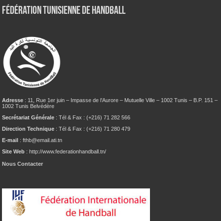
Fédération tunisienne de Handball
Adresse
: 11, Rue 1er juin – Impasse de l’Aurore – Mutuelle Ville – 1002 Tunis – B.P. 151 –
1002 Tunis Belvédère
Secrétariat Générale
: Tél & Fax : (+216) 71 282 566
Direction Technique
: Tél & Fax : (+216) 71 280 479
E-mail
: fthb@email.ati.tn
Site Web
: http://www.federationhandball.tn/
Nous Contacter