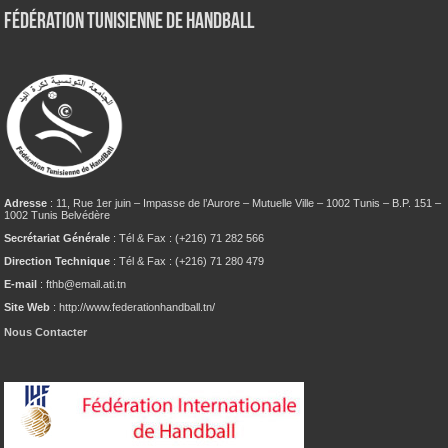
Fédération tunisienne de Handball
Adresse
: 11, Rue 1er juin – Impasse de l’Aurore – Mutuelle Ville – 1002 Tunis – B.P. 151 –
1002 Tunis Belvédère
Secrétariat Générale
: Tél & Fax : (+216) 71 282 566
Direction Technique
: Tél & Fax : (+216) 71 280 479
E-mail
: fthb@email.ati.tn
Site Web
: http://www.federationhandball.tn/
Nous Contacter