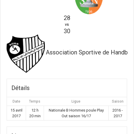
28
vs
30
Association Sportive de Handball 
Détails
Date
Temps
Ligue
Saison
15 avril
12 h
Nationale B Hommes poule Play
2016 -
2017
20 min
Out saison 16/17
2017