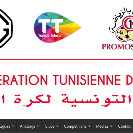
Ligues
Arbitrage
Clubs
Compétitions
Médias
Contact