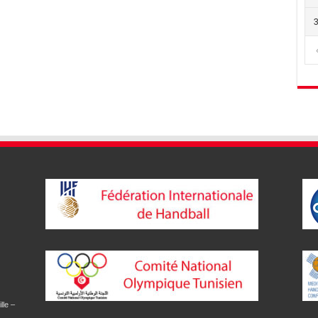
lle –