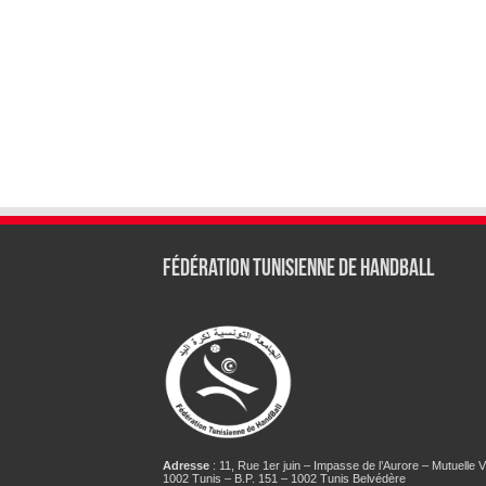
Fédération tunisienne de Handball
Adresse
: 11, Rue 1er juin – Impasse de l’Aurore – Mutuelle Vi
1002 Tunis – B.P. 151 – 1002 Tunis Belvédère