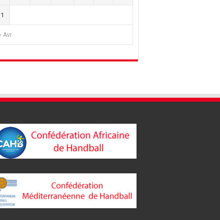
31
« Avr