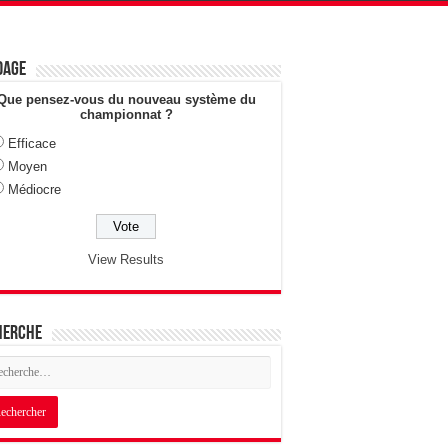
dage
Que pensez-vous du nouveau système du
championnat ?
Efficace
Moyen
Médiocre
View Results
herche