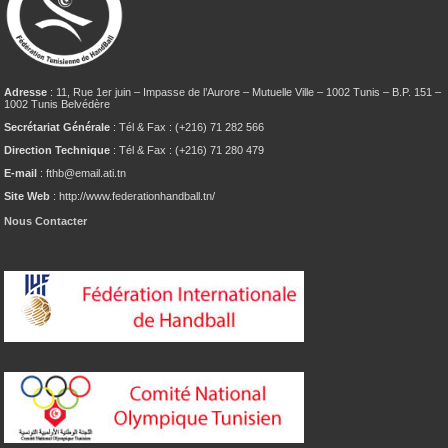
Adresse
: 11, Rue 1er juin – Impasse de l’Aurore – Mutuelle Ville – 1002 Tunis – B.P. 151 –
1002 Tunis Belvédère
Secrétariat Générale
: Tél & Fax : (+216) 71 282 566
Direction Technique
: Tél & Fax : (+216) 71 280 479
E-mail
: fthb@email.ati.tn
Site Web
: http://www.federationhandball.tn/
Nous Contacter