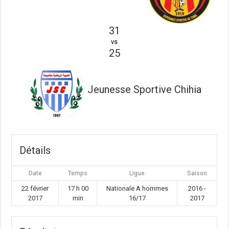
31
vs
25
Jeunesse Sportive Chihia
Détails
Date
Temps
Ligue
Saison
22 février
17 h 00
Nationale A hommes
2016 -
2017
min
16/17
2017