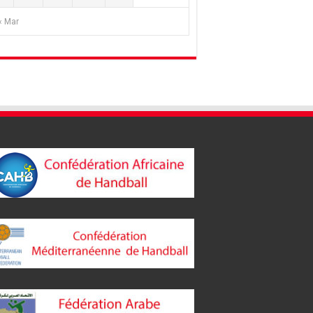
« Mar