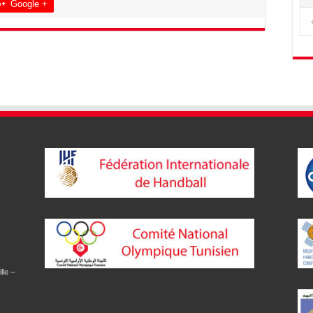
Google +
lle –