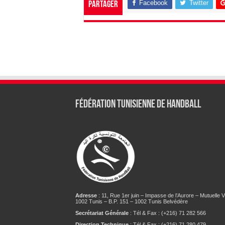
Facebook
Twitter
Partager
Fédération tunisienne de Handball
Adresse
: 11, Rue 1er juin – Impasse de l’Aurore – Mutuelle Vi
1002 Tunis – B.P. 151 – 1002 Tunis Belvédère
Secrétariat Générale
: Tél & Fax : (+216) 71 282 566
Direction Technique
: Tél & Fax : (+216) 71 280 479