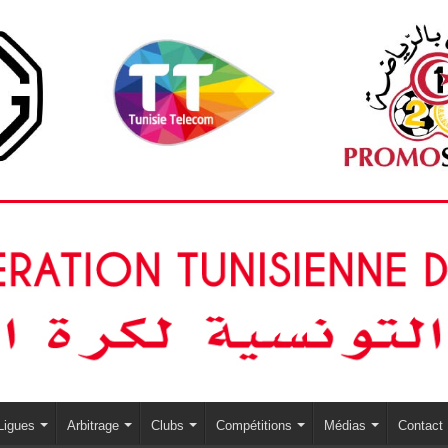
Ligues
Arbitrage
Clubs
Compétitions
Médias
Contact