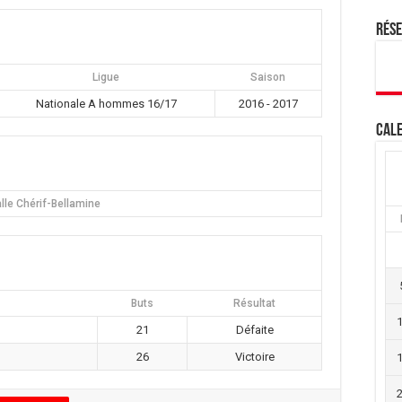
Rés
Ligue
Saison
Nationale A hommes 16/17
2016 - 2017
Cale
lle Chérif-Bellamine
Buts
Résultat
21
Défaite
26
Victoire