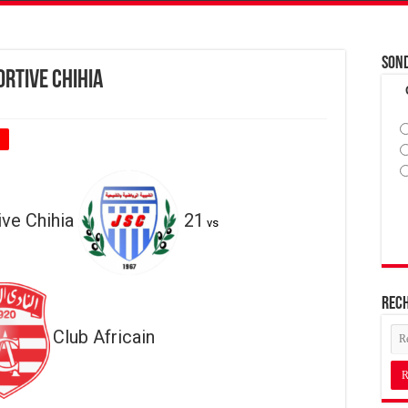
Son
ortive Chihia
+
ve Chihia
21
vs
Rec
Club Africain