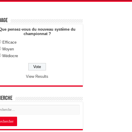
dage
Que pensez-vous du nouveau système du
championnat ?
Efficace
Moyen
Médiocre
View Results
herche