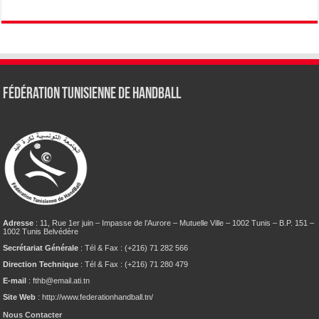
Fédération tunisienne de Handball
Adresse
: 11, Rue 1er juin – Impasse de l’Aurore – Mutuelle Ville – 1002 Tunis – B.P. 151 –
1002 Tunis Belvédère
Secrétariat Générale
: Tél & Fax : (+216) 71 282 566
Direction Technique
: Tél & Fax : (+216) 71 280 479
E-mail
: fthb@email.ati.tn
Site Web
: http://www.federationhandball.tn/
Nous Contacter