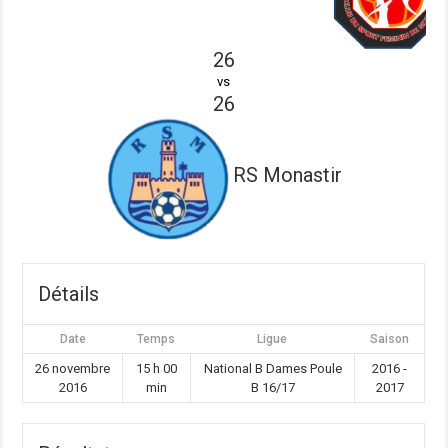
26
vs
26
RS Monastir
Détails
Date
Temps
Ligue
Saison
26 novembre
15 h 00
National B Dames Poule
2016 -
2016
min
B 16/17
2017