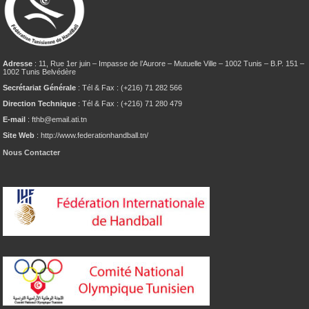
Adresse
: 11, Rue 1er juin – Impasse de l’Aurore – Mutuelle Ville – 1002 Tunis – B.P. 151 –
1002 Tunis Belvédère
Secrétariat Générale
: Tél & Fax : (+216) 71 282 566
Direction Technique
: Tél & Fax : (+216) 71 280 479
E-mail
: fthb@email.ati.tn
Site Web
: http://www.federationhandball.tn/
Nous Contacter