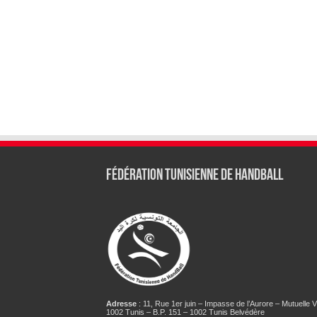
Fédération tunisienne de Handball
Adresse
: 11, Rue 1er juin – Impasse de l’Aurore – Mutuelle Vi
1002 Tunis – B.P. 151 – 1002 Tunis Belvédère