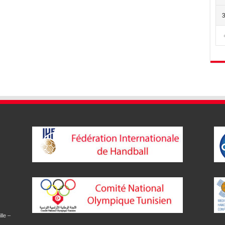
lle –