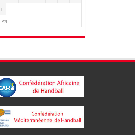
31
« Avr