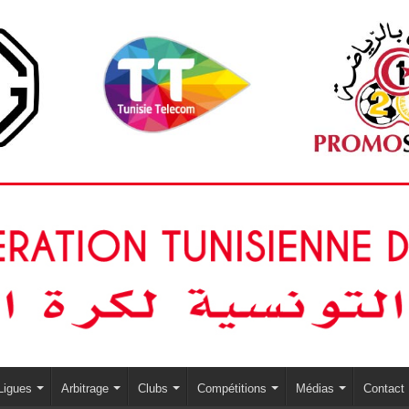
Ligues
Arbitrage
Clubs
Compétitions
Médias
Contact