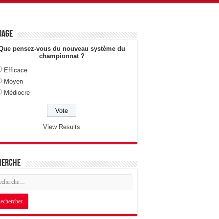
dage
Que pensez-vous du nouveau système du
championnat ?
Efficace
Moyen
Médiocre
View Results
herche