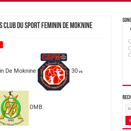
Son
 ‎Club Du Sport Feminin De Moknine
+
nin De Moknine
30
vs
Rec
OMB