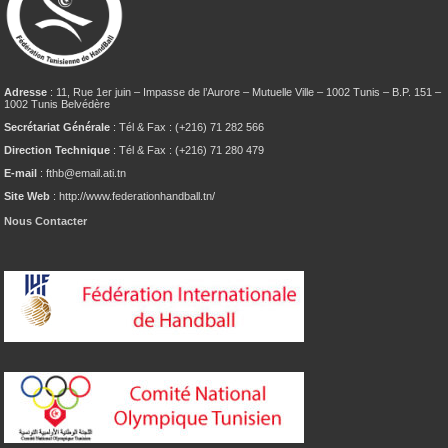
Adresse
: 11, Rue 1er juin – Impasse de l’Aurore – Mutuelle Ville – 1002 Tunis – B.P. 151 –
1002 Tunis Belvédère
Secrétariat Générale
: Tél & Fax : (+216) 71 282 566
Direction Technique
: Tél & Fax : (+216) 71 280 479
E-mail
: fthb@email.ati.tn
Site Web
: http://www.federationhandball.tn/
Nous Contacter