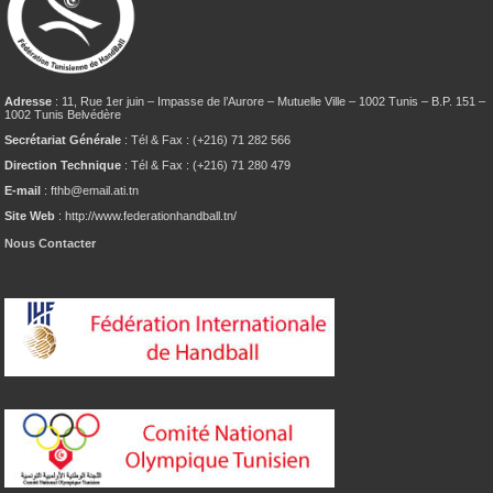
Adresse
: 11, Rue 1er juin – Impasse de l’Aurore – Mutuelle Ville – 1002 Tunis – B.P. 151 –
1002 Tunis Belvédère
Secrétariat Générale
: Tél & Fax : (+216) 71 282 566
Direction Technique
: Tél & Fax : (+216) 71 280 479
E-mail
: fthb@email.ati.tn
Site Web
: http://www.federationhandball.tn/
Nous Contacter