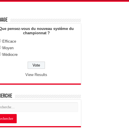
dage
Que pensez-vous du nouveau système du
championnat ?
Efficace
Moyen
Médiocre
View Results
herche