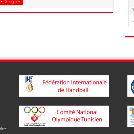
Google +
lle –