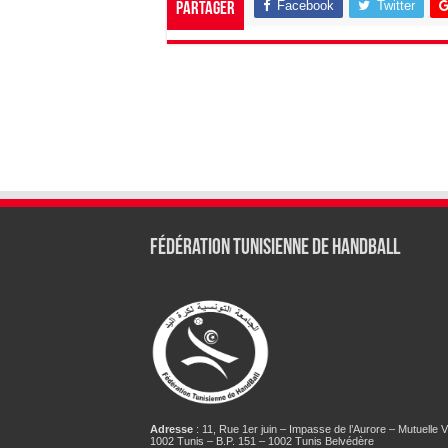
Facebook
Twitter
Partager
Fédération tunisienne de Handball
Adresse
: 11, Rue 1er juin – Impasse de l’Aurore – Mutuelle Vi
1002 Tunis – B.P. 151 – 1002 Tunis Belvédère