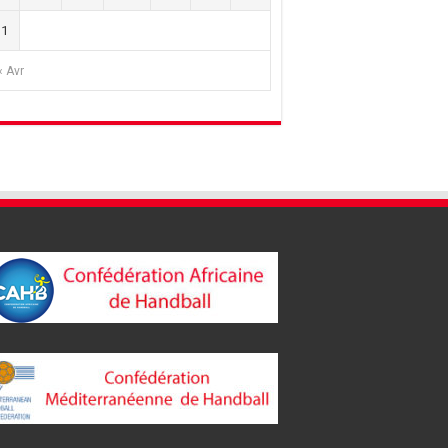
31
« Avr