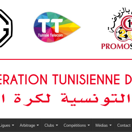
Ligues
Arbitrage
Clubs
Compétitions
Médias
Contact