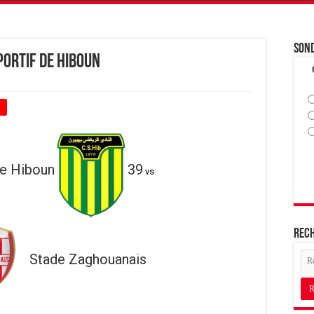
Son
portif de Hiboun
+
de Hiboun
39
vs
Rec
Stade Zaghouanais