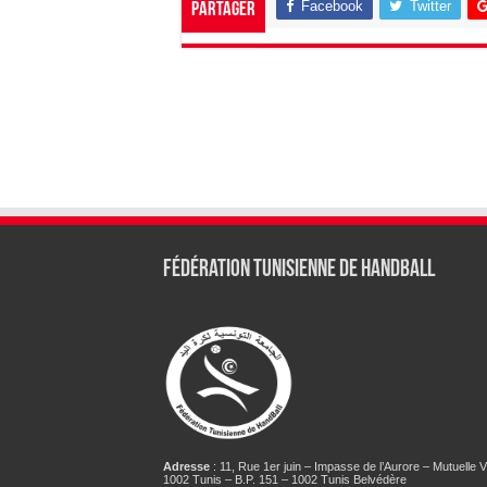
Facebook
Twitter
Partager
Fédération tunisienne de Handball
Adresse
: 11, Rue 1er juin – Impasse de l’Aurore – Mutuelle Vi
1002 Tunis – B.P. 151 – 1002 Tunis Belvédère