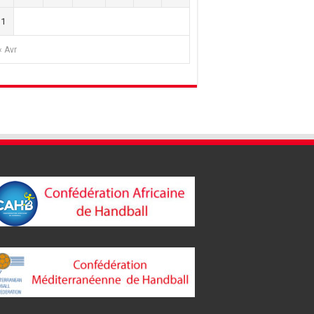
31
« Avr