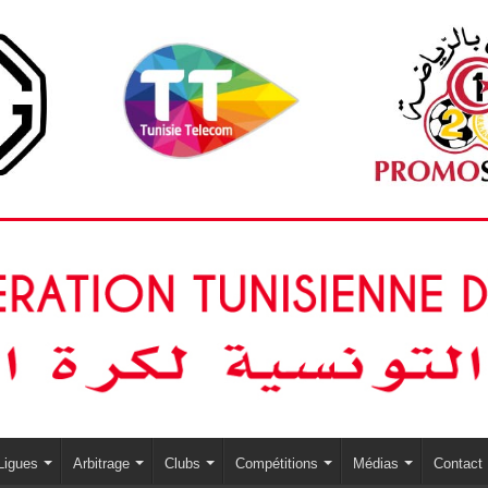
Ligues
Arbitrage
Clubs
Compétitions
Médias
Contact