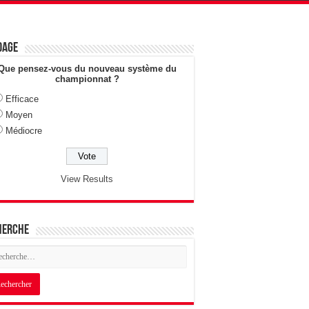
dage
Que pensez-vous du nouveau système du
championnat ?
Efficace
Moyen
Médiocre
View Results
herche