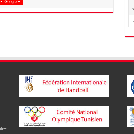
Google +
lle –