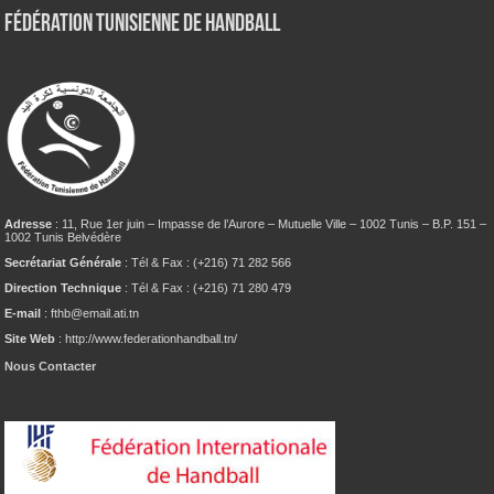
Fédération tunisienne de Handball
Adresse
: 11, Rue 1er juin – Impasse de l’Aurore – Mutuelle Ville – 1002 Tunis – B.P. 151 –
1002 Tunis Belvédère
Secrétariat Générale
: Tél & Fax : (+216) 71 282 566
Direction Technique
: Tél & Fax : (+216) 71 280 479
E-mail
: fthb@email.ati.tn
Site Web
: http://www.federationhandball.tn/
Nous Contacter