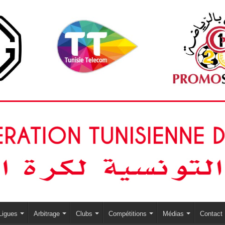
Ligues
Arbitrage
Clubs
Compétitions
Médias
Contact