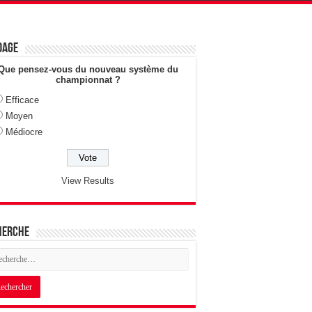
dage
Que pensez-vous du nouveau système du
championnat ?
Efficace
Moyen
Médiocre
View Results
herche