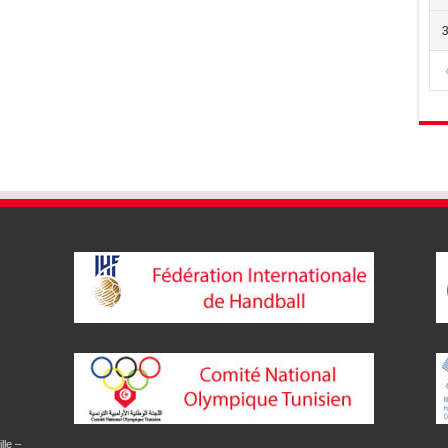
lle –