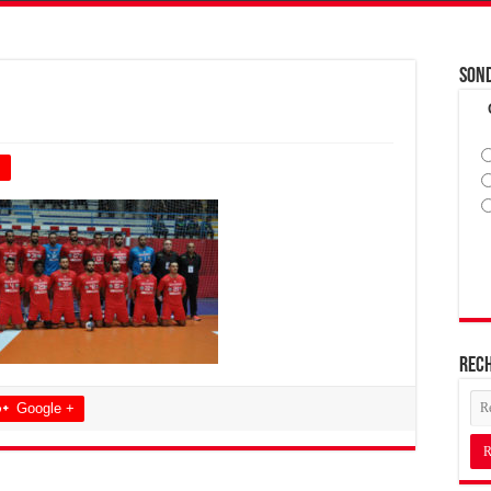
Son
+
Rec
Google +