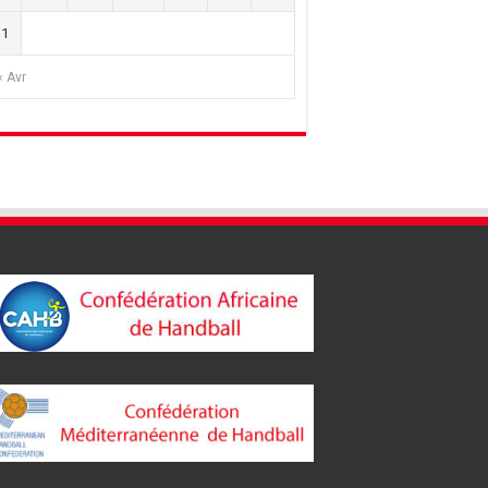
31
« Avr