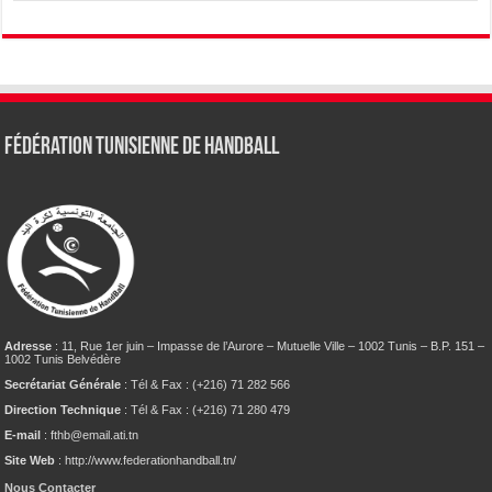
Fédération tunisienne de Handball
Adresse
: 11, Rue 1er juin – Impasse de l’Aurore – Mutuelle Ville – 1002 Tunis – B.P. 151 –
1002 Tunis Belvédère
Secrétariat Générale
: Tél & Fax : (+216) 71 282 566
Direction Technique
: Tél & Fax : (+216) 71 280 479
E-mail
: fthb@email.ati.tn
Site Web
: http://www.federationhandball.tn/
Nous Contacter