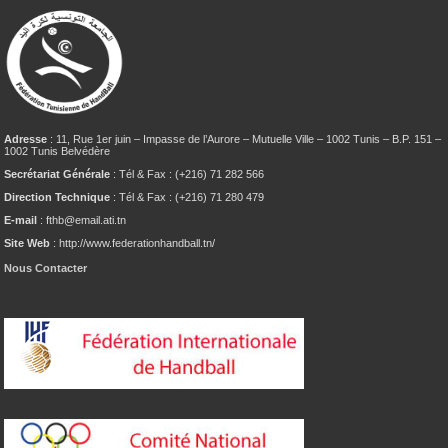
Adresse
: 11, Rue 1er juin – Impasse de l’Aurore – Mutuelle Ville – 1002 Tunis – B.P. 151 –
1002 Tunis Belvédère
Secrétariat Générale
: Tél & Fax : (+216) 71 282 566
Direction Technique
: Tél & Fax : (+216) 71 280 479
E-mail
: fthb@email.ati.tn
Site Web
: http://www.federationhandball.tn/
Nous Contacter