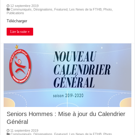
12 septembre 2019
Communiqués
,
Désignations
,
Featured
,
Les News de la FTHB
,
Photo
,
Publications
Télécharger
Lire la suite »
Seniors Hommes : Mise à jour du Calendrier
Général
11 septembre 2019
Communiqués
,
Désignations
,
Featured
,
Les News de la FTHB
,
Photo
,