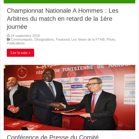
Championnat Nationale A Hommes : Les
Arbitres du match en retard de la 1ére
journée
24 septembre 2019
Communiqués
,
Désignations
,
Featured
,
Les News de la FTHB
,
Photo
,
Publications
Lire la suite »
Conférence de Presse du Comité