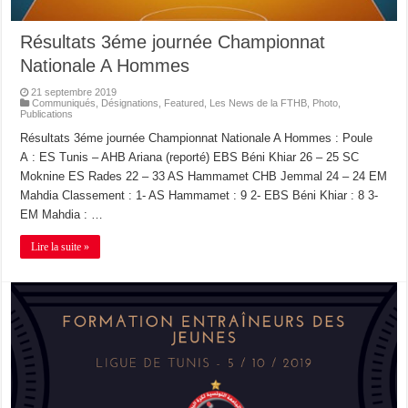
Résultats 3éme journée Championnat
Nationale A Hommes
21 septembre 2019
Communiqués
,
Désignations
,
Featured
,
Les News de la FTHB
,
Photo
,
Publications
Résultats 3éme journée Championnat Nationale A Hommes : Poule
A : ES Tunis – AHB Ariana (reporté) EBS Béni Khiar 26 – 25 SC
Moknine ES Rades 22 – 33 AS Hammamet CHB Jemmal 24 – 24 EM
Mahdia Classement : 1- AS Hammamet : 9 2- EBS Béni Khiar : 8 3-
EM Mahdia : …
Lire la suite »