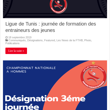
Ligue de Tunis : journée de formation des
entraineurs des jeunes
18 septembre 2019
Communiqués
,
Désignations
,
Featured
,
Les News de la FTHB
,
Photo
,
Publications
Lire la suite »