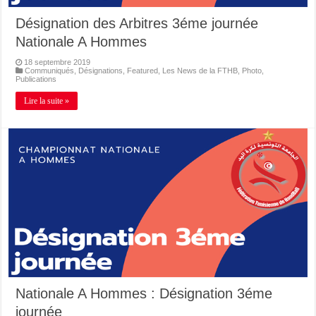
Désignation des Arbitres 3éme journée
Nationale A Hommes
18 septembre 2019
Communiqués
,
Désignations
,
Featured
,
Les News de la FTHB
,
Photo
,
Publications
Lire la suite »
Nationale A Hommes : Désignation 3éme
journée