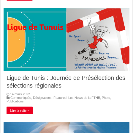
Ligue de Tunis : Journée de Présélection des
sélections régionales
14 mars 2022
Communiqués
,
Désignations
,
Featured
,
Les News de la FTHB
,
Photo
,
Publications
Lire la suite »