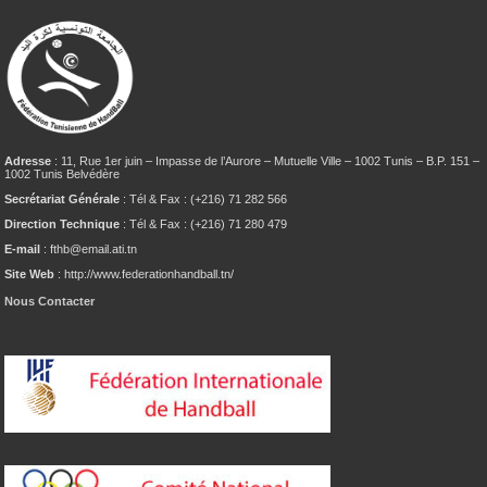
Adresse
: 11, Rue 1er juin – Impasse de l’Aurore – Mutuelle Ville – 1002 Tunis – B.P. 151 –
1002 Tunis Belvédère
Secrétariat Générale
: Tél & Fax : (+216) 71 282 566
Direction Technique
: Tél & Fax : (+216) 71 280 479
E-mail
: fthb@email.ati.tn
Site Web
: http://www.federationhandball.tn/
Nous Contacter