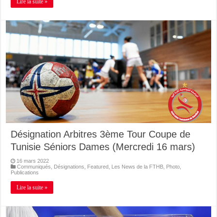
Lire la suite »
Désignation Arbitres 3ème Tour Coupe de
Tunisie Séniors Dames (Mercredi 16 mars)
16 mars 2022
Communiqués
,
Désignations
,
Featured
,
Les News de la FTHB
,
Photo
,
Publications
Lire la suite »