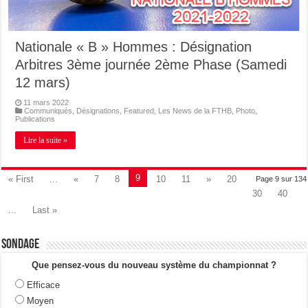
Nationale « B » Hommes : Désignation
Arbitres 3ème journée 2ème Phase (Samedi
12 mars)
11 mars 2022
Communiqués
,
Désignations
,
Featured
,
Les News de la FTHB
,
Photo
,
Publications
Lire la suite »
9
« First
...
«
7
8
10
11
»
20
Page 9 sur 134
30
40
...
Last »
Sondage
Que pensez-vous du nouveau système du championnat ?
Efficace
Moyen