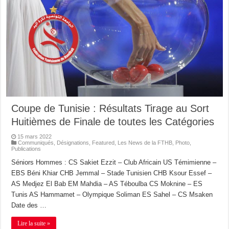
Coupe de Tunisie : Résultats Tirage au Sort
Huitièmes de Finale de toutes les Catégories
15 mars 2022
Communiqués
,
Désignations
,
Featured
,
Les News de la FTHB
,
Photo
,
Publications
Séniors Hommes : CS Sakiet Ezzit – Club Africain US Témimienne –
EBS Béni Khiar CHB Jemmal – Stade Tunisien CHB Ksour Essef –
AS Medjez El Bab EM Mahdia – AS Téboulba CS Moknine – ES
Tunis AS Hammamet – Olympique Soliman ES Sahel – CS Msaken
Date des …
Lire la suite »