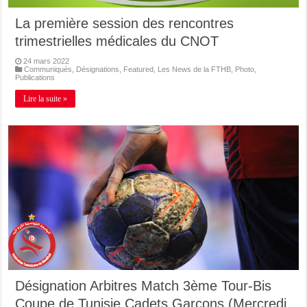
La première session des rencontres
trimestrielles médicales du CNOT
24 mars 2022
Communiqués
,
Désignations
,
Featured
,
Les News de la FTHB
,
Photo
,
Publications
Lire la suite »
Désignation Arbitres Match 3ème Tour-Bis
Coupe de Tunisie Cadets Garçons (Mercredi