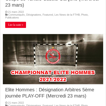
23 mars)
21 mars 2022
Communiqués
,
Désignations
,
Featured
,
Les News de la FTHB
,
Photo
,
Publications
Lire la suite »
Elite Hommes : Désignation Arbitres 5ème
journée PLAY-OFF (Mercredi 23 mars)
21 mars 2022
Communiqués
,
Désignations
,
Featured
,
Les News de la FTHB
,
Photo
,