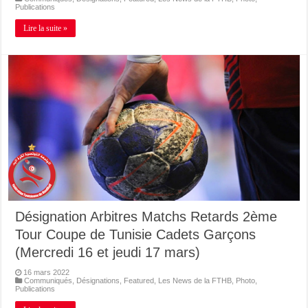
Publications
Lire la suite »
Désignation Arbitres Matchs Retards 2ème
Tour Coupe de Tunisie Cadets Garçons
(Mercredi 16 et jeudi 17 mars)
16 mars 2022
Communiqués
,
Désignations
,
Featured
,
Les News de la FTHB
,
Photo
,
Publications