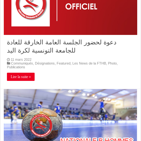
دعوة لحضور الجلسة العامة الخارقة للعادة
للجامعة التونسية لكرة اليد
11 mars 2022
Communiqués
,
Désignations
,
Featured
,
Les News de la FTHB
,
Photo
,
Publications
Lire la suite »