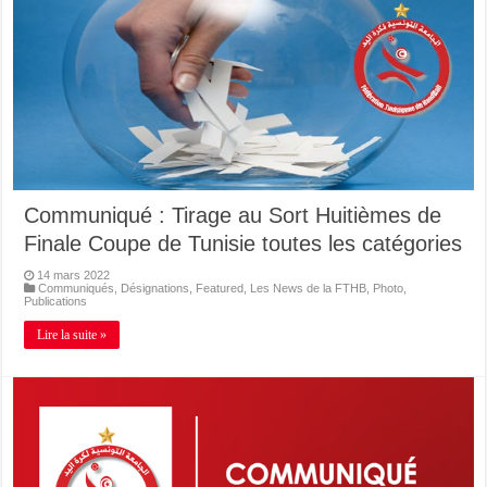
Communiqué : Tirage au Sort Huitièmes de
Finale Coupe de Tunisie toutes les catégories
14 mars 2022
Communiqués
,
Désignations
,
Featured
,
Les News de la FTHB
,
Photo
,
Publications
Lire la suite »