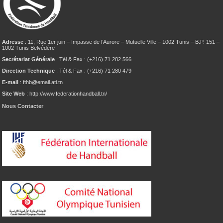
Adresse
: 11, Rue 1er juin – Impasse de l’Aurore – Mutuelle Ville – 1002 Tunis – B.P. 151 –
1002 Tunis Belvédère
Secrétariat Générale
: Tél & Fax : (+216) 71 282 566
Direction Technique
: Tél & Fax : (+216) 71 280 479
E-mail
: fthb@email.ati.tn
Site Web
: http://www.federationhandball.tn/
Nous Contacter