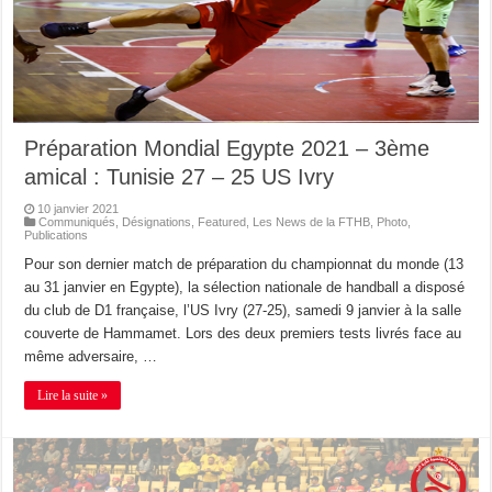
Préparation Mondial Egypte 2021 – 3ème
amical : Tunisie 27 – 25 US Ivry
10 janvier 2021
Communiqués
,
Désignations
,
Featured
,
Les News de la FTHB
,
Photo
,
Publications
Pour son dernier match de préparation du championnat du monde (13
au 31 janvier en Egypte), la sélection nationale de handball a disposé
du club de D1 française, l’US Ivry (27-25), samedi 9 janvier à la salle
couverte de Hammamet. Lors des deux premiers tests livrés face au
même adversaire, …
Lire la suite »