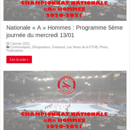
Nationale « A » Hommes : Programme 5ème
journée du mercredi 13/01
7 janvier 2021
Communiqués
,
Désignations
,
Featured
,
Les News de la FTHB
,
Photo
,
Publications
Lire la suite »