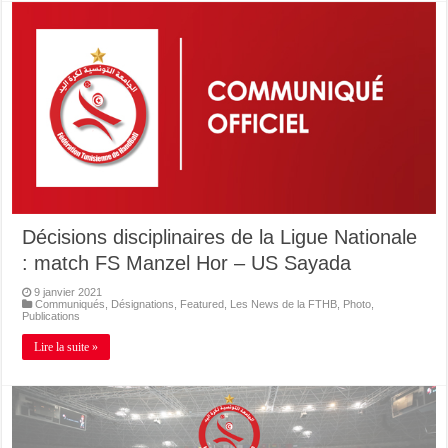
Décisions disciplinaires de la Ligue Nationale
: match FS Manzel Hor – US Sayada
9 janvier 2021
Communiqués
,
Désignations
,
Featured
,
Les News de la FTHB
,
Photo
,
Publications
Lire la suite »