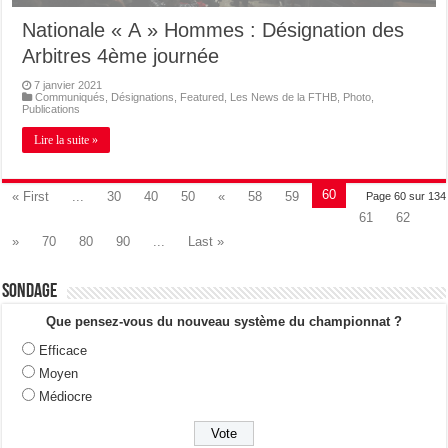
Nationale « A » Hommes : Désignation des
Arbitres 4ème journée
7 janvier 2021
Communiqués
,
Désignations
,
Featured
,
Les News de la FTHB
,
Photo
,
Publications
Lire la suite »
60
« First
...
30
40
50
«
58
59
Page 60 sur 134
61
62
»
70
80
90
...
Last »
Sondage
Que pensez-vous du nouveau système du championnat ?
Efficace
Moyen
Médiocre