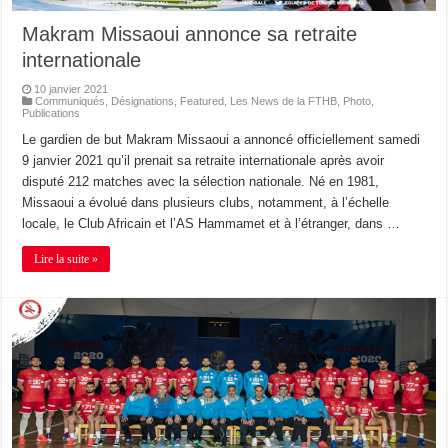
Makram Missaoui annonce sa retraite
internationale
10 janvier 2021
Communiqués
,
Désignations
,
Featured
,
Les News de la FTHB
,
Photo
,
Publications
Le gardien de but Makram Missaoui a annoncé officiellement samedi
9 janvier 2021 qu’il prenait sa retraite internationale après avoir
disputé 212 matches avec la sélection nationale. Né en 1981,
Missaoui a évolué dans plusieurs clubs, notamment, à l’échelle
locale, le Club Africain et l’AS Hammamet et à l’étranger, dans …
Lire la suite »