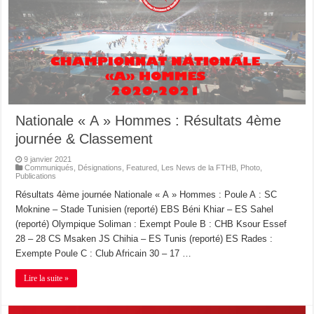
Nationale « A » Hommes : Résultats 4ème
journée & Classement
9 janvier 2021
Communiqués
,
Désignations
,
Featured
,
Les News de la FTHB
,
Photo
,
Publications
Résultats 4ème journée Nationale « A » Hommes : Poule A : SC
Moknine – Stade Tunisien (reporté) EBS Béni Khiar – ES Sahel
(reporté) Olympique Soliman : Exempt Poule B : CHB Ksour Essef
28 – 28 CS Msaken JS Chihia – ES Tunis (reporté) ES Rades :
Exempte Poule C : Club Africain 30 – 17 …
Lire la suite »