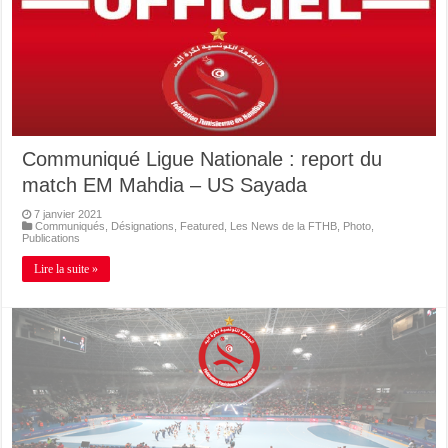
Communiqué Ligue Nationale : report du
match EM Mahdia – US Sayada
7 janvier 2021
Communiqués
,
Désignations
,
Featured
,
Les News de la FTHB
,
Photo
,
Publications
Lire la suite »