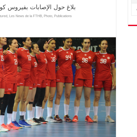
بلاغ حول الإصابات بفيروس كوفيد-19 في صفوف لاعبي
tured
,
Les News de la FTHB
,
Photo
,
Publications