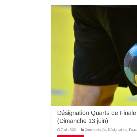
Désignation Quarts de Final
(Dimanche 13 juin)
7 juin 2021
Communiqués
,
Désignations
,
Feat