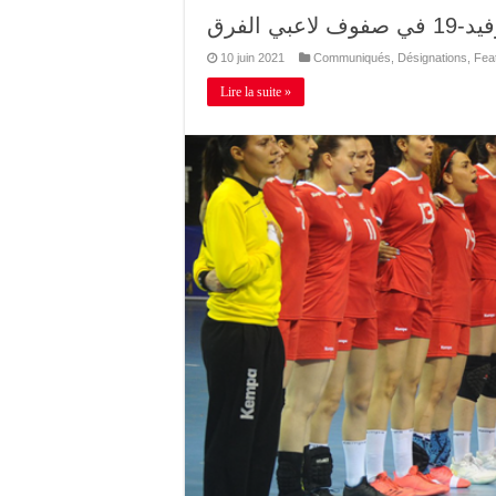
 الفرق
10 juin 2021
Communiqués
,
Désignations
,
Fea
Lire la suite »