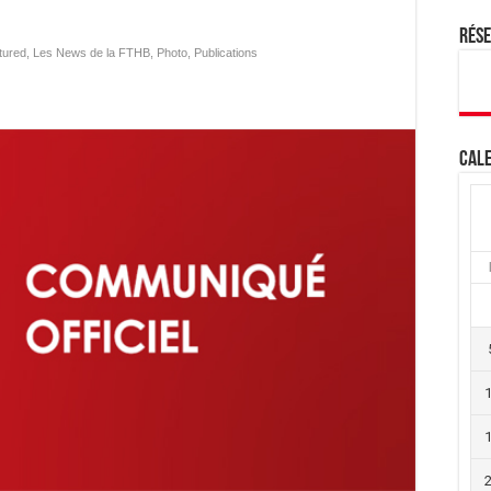
Rés
tured
,
Les News de la FTHB
,
Photo
,
Publications
Cale