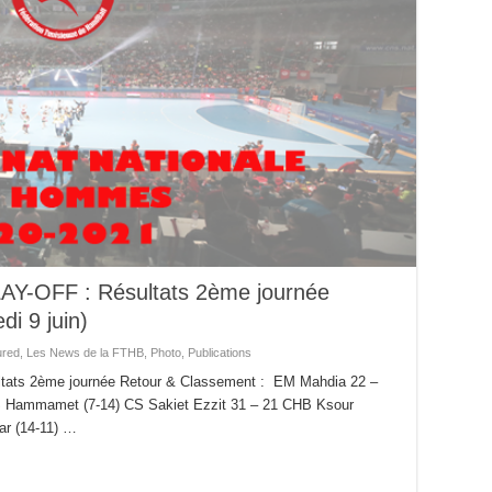
LAY-OFF : Résultats 2ème journée
i 9 juin)
ured
,
Les News de la FTHB
,
Photo
,
Publications
ltats 2ème journée Retour & Classement : EM Mahdia 22 –
AS Hammamet (7-14) CS Sakiet Ezzit 31 – 21 CHB Ksour
ar (14-11) …