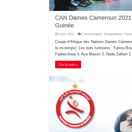
CAN Dames Cameroun 2021 / 
Guinée
9 juin 2021
Communiqués
,
Désignations
,
Feat
Coupe d’Afrique des Nations Dames Cameroun
la mi-temps) Les buts tunisiens : Fatma Bou
Fadwa Aouij 4, Aya Massri 3, Nada Zalfani
Lire la suite »