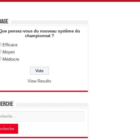
dage
Que pensez-vous du nouveau système du
championnat ?
Efficace
Moyen
Médiocre
View Results
herche