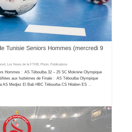
de Tunisie Seniors Hommes (mercredi 9
ured
,
Les News de la FTHB
,
Photo
,
Publications
iors Hommes : AS Téboulba 32 – 25 SC Moknine Olympique
lifiées aux huitièmes de Finale : AS Téboulba Olympique
a AS Medjez El Bab HBC Tébourba CS Hilalien ES …