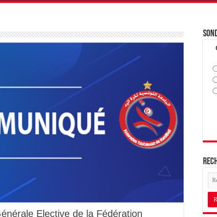
Son
Rec
nérale Elective de la Fédération