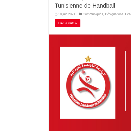
Tunisienne de Handball
10 juin 2021
Communiqués
,
Désignations
,
Fea
Lire la suite »