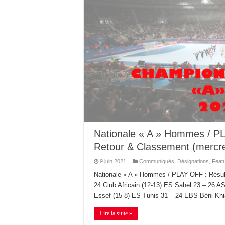
Nationale « A » Hommes / P
Retour & Classement (mercred
9 juin 2021
Communiqués
,
Désignations
,
Feat
Nationale « A » Hommes / PLAY-OFF : Résu
24 Club Africain (12-13) ES Sahel 23 – 26 
Essef (15-8) ES Tunis 31 – 24 EBS Béni Khi
Lire la suite »