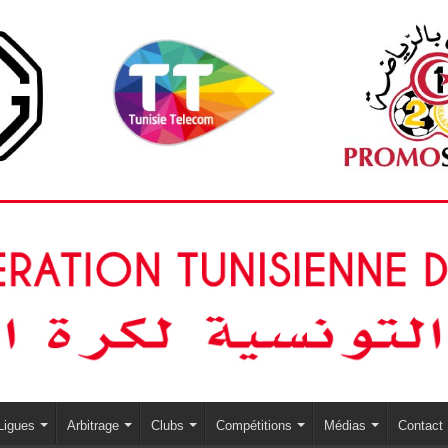
Ligues
Arbitrage
Clubs
Compétitions
Médias
Contact