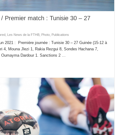
Premier match : Tunisie 30 – 27
ured
,
Les News de la FTHB
,
Photo
,
Publications
 2021 : Première journée : Tunisie 30 – 27 Guinée (15-12 à
ri 4, Mouna Jlezi 1, Rakia Rezgui 8, Sondes Hachana 7,
 2, Oumayma Dardour 1. Sanctions 2 …