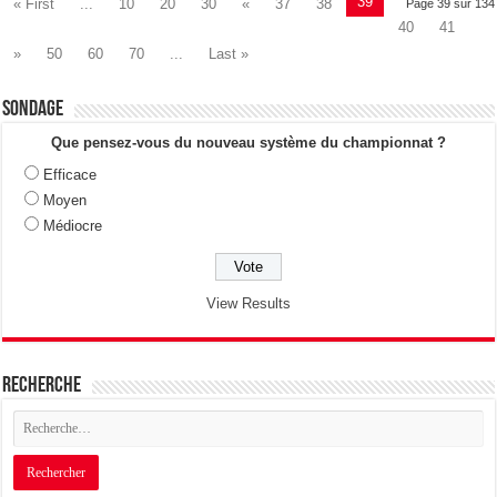
39
« First
...
10
20
30
«
37
38
Page 39 sur 134
40
41
»
50
60
70
...
Last »
Sondage
Que pensez-vous du nouveau système du championnat ?
Efficace
Moyen
Médiocre
View Results
Recherche