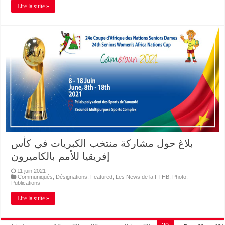
Lire la suite »
بلاغ حول مشاركة منتخب الكبريات في كأس
إفريقيا للأمم بالكاميرون
11 juin 2021
Communiqués
,
Désignations
,
Featured
,
Les News de la FTHB
,
Photo
,
Publications
Lire la suite »