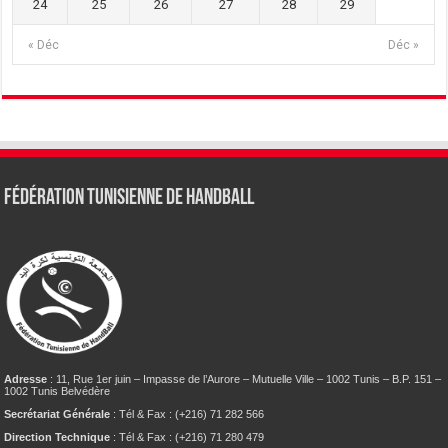
24
25
26
27
28
29
« Déc
Déc »
Fédération tunisienne de Handball
Adresse
: 11, Rue 1er juin – Impasse de l’Aurore – Mutuelle Ville – 1002 Tunis – B.P. 151 –
1002 Tunis Belvédère
Secrétariat Générale
: Tél & Fax : (+216) 71 282 566
Direction Technique
: Tél & Fax : (+216) 71 280 479