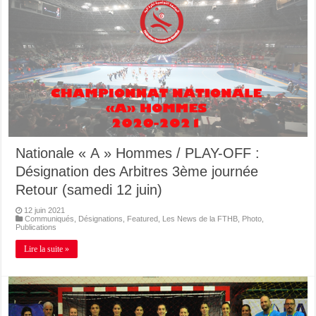
Nationale « A » Hommes / PLAY-OFF :
Désignation des Arbitres 3ème journée
Retour (samedi 12 juin)
12 juin 2021
Communiqués
,
Désignations
,
Featured
,
Les News de la FTHB
,
Photo
,
Publications
Lire la suite »