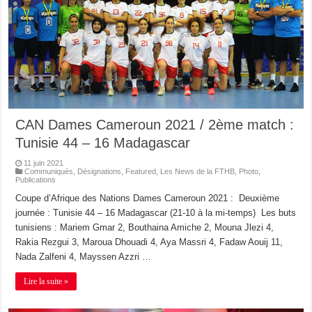
CAN Dames Cameroun 2021 / 2ème match :
Tunisie 44 – 16 Madagascar
11 juin 2021
Communiqués
,
Désignations
,
Featured
,
Les News de la FTHB
,
Photo
,
Publications
Coupe d’Afrique des Nations Dames Cameroun 2021 : Deuxième
journée : Tunisie 44 – 16 Madagascar (21-10 à la mi-temps) Les buts
tunisiens : Mariem Gmar 2, Bouthaina Amiche 2, Mouna Jlezi 4,
Rakia Rezgui 3, Maroua Dhouadi 4, Aya Massri 4, Fadaw Aouij 11,
Nada Zalfeni 4, Mayssen Azzri …
Lire la suite »