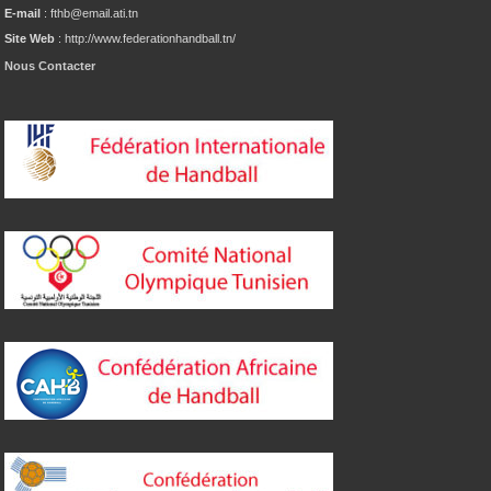
E-mail
: fthb@email.ati.tn
Site Web
: http://www.federationhandball.tn/
Nous Contacter